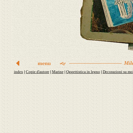
index
Copie d'autore
Marine
Oggettistica in legno
Decorazioni su mo
|
|
|
|