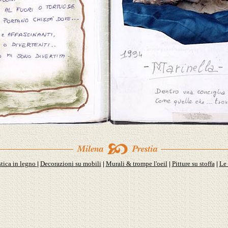
stica in legno
Decorazioni su mobili
Murali & trompe l'oeil
Pitture su stoffa
Le 
|
|
|
|